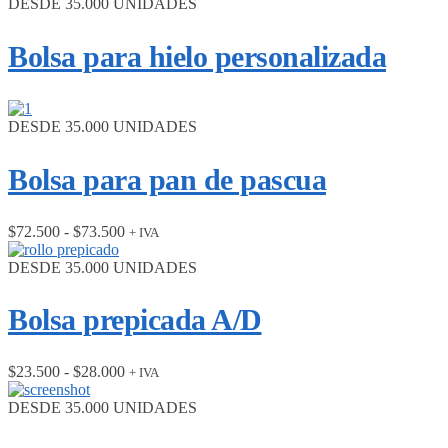
DESDE 35.000 UNIDADES
Bolsa para hielo personalizada
DESDE 35.000 UNIDADES
Bolsa para pan de pascua
Rango
$
72.500
-
$
73.500
+ IVA
de
precios:
DESDE 35.000 UNIDADES
desde
$72.500
Bolsa prepicada A/D
hasta
$73.500
Rango
$
23.500
-
$
28.000
+ IVA
de
precios:
DESDE 35.000 UNIDADES
desde
$23.500