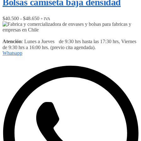
Bolsas camiseta baja densidad
hasta
$59.800
Rango
$
40.500
-
$
48.650
+ IVA
de
precios:
desde
$40.500
Atención
: Lunes a Jueves de 9:30 hrs hasta las 17:30 hrs, Viernes
hasta
de 9:30 hrs a 16:00 hrs. (previo cita agendada).
$48.650
Whatsapp