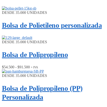
DESDE 35.000 UNIDADES
Bolsa de Polietileno personalizada
DESDE 35.000 UNIDADES
Bolsa de Polipropileno
Rango
$
54.500
-
$
91.500
+ IVA
de
precios:
DESDE 35.000 UNIDADES
desde
$54.500
Bolsa de Polipropileno (PP)
hasta
$91.500
Personalizada