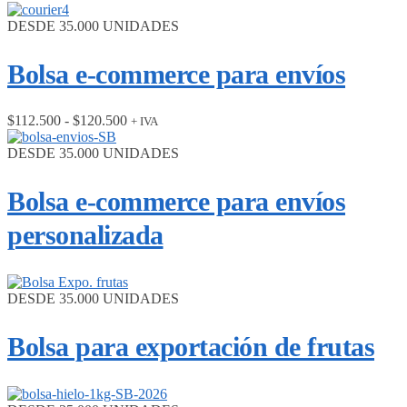
DESDE 35.000 UNIDADES
Bolsa e-commerce para envíos
Rango
$
112.500
-
$
120.500
+ IVA
de
precios:
DESDE 35.000 UNIDADES
desde
$112.500
Bolsa e-commerce para envíos
hasta
$120.500
personalizada
DESDE 35.000 UNIDADES
Bolsa para exportación de frutas