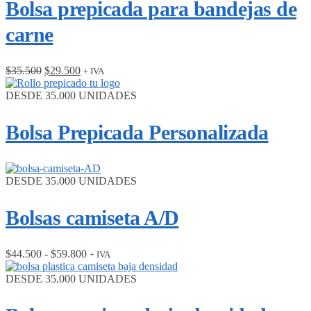
Bolsa prepicada para bandejas de
hasta
$28.000
carne
El
El
$
35.500
$
29.500
+ IVA
precio
precio
original
actual
DESDE 35.000 UNIDADES
era:
es:
$35.500.
$29.500.
Bolsa Prepicada Personalizada
DESDE 35.000 UNIDADES
Bolsas camiseta A/D
Rango
$
44.500
-
$
59.800
+ IVA
de
precios:
DESDE 35.000 UNIDADES
desde
$44.500