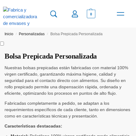
0
VENTA MAYORI
BOLSAS PER
Inicio
Personalizadas
Bolsa Prepicada Personalizada
/
/
Bolsa Prepicada Personalizada
Nuestras bolsas prepicadas están fabricadas con material 100%
virgen certificado, garantizando máxima higiene, calidad y
seguridad para el contacto directo con alimentos. Su diseño en
rollo prepicado permite una dispensación rápida, ordenada y
eficiente, optimizando los procesos en puntos de alto flujo.
Fabricadas completamente a pedido, se adaptan a los
requerimientos específicos de cada cliente, tanto en dimensiones
como en características técnicas y presentación.
Características destacadas:
Material:
Polietileno 100% virgen certificado grado alimenticio