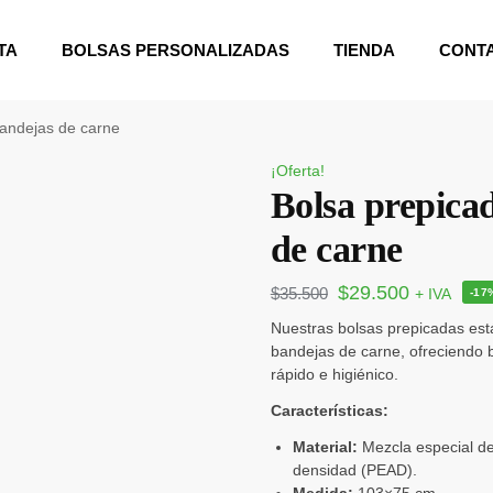
TA
BOLSAS PERSONALIZADAS
TIENDA
CONT
bandejas de carne
¡Oferta!
Bolsa prepica
de carne
$
29.500
$
35.500
+ IVA
-17
Nuestras bolsas prepicadas es
bandejas de carne, ofreciendo b
rápido e higiénico.
Características:
Material:
Mezcla especial de 
densidad (PEAD).
Medida:
103×75 cm