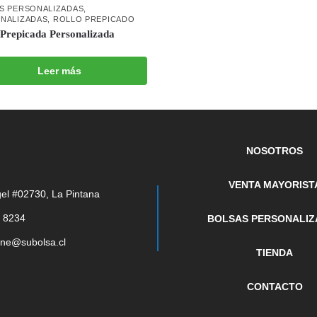
S PERSONALIZADAS
,
NALIZADAS
,
ROLLO PREPICADO
 Prepicada Personalizada
Leer más
NOSOTROS
VENTA MAYORIST
el #02730, La Pintana
 8234
BOLSAS PERSONALIZ
ine@subolsa.cl
TIENDA
CONTACTO