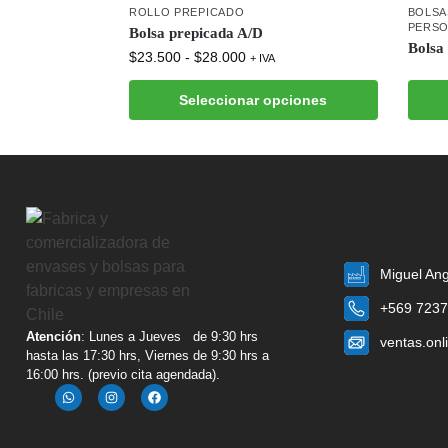
ROLLO PREPICADO
BOLSA
PERSO
Bolsa prepicada A/D
Bolsa
$
23.500
-
$
28.000
+ IVA
Seleccionar opciones
Miguel Ang
+569 7237
Atención
: Lunes a Jueves de 9:30 hrs
ventas.onl
hasta las 17:30 hrs, Viernes de 9:30 hrs a
16:00 hrs. (previo cita agendada).